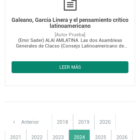
Galeano, García Linera y el pensamiento crítico
latinoamericano
[Autor Prueba]
(Emir Sader) ALAI AMLATINA. Las dos Asambleas
Generales de Clacso (Consejo Latinoamericano de
Ciencias Sociales) cuando yo lo dirigía, fueron
cerradas respectivamente por Álvaro García Linera (en
Cochabamba, en 2009) y por Eduardo Galeano (en
LEER MÁS
Ciudad de México, en 2012). Fueron formas
contundentes de hacer llegar a los cientistas sociales
del continente las expresiones más altas del
pensamiento crítico latino-americano
contemporáneo.
Anterior
2018
2019
2020
2021
2022
2023
2024
2025
2026