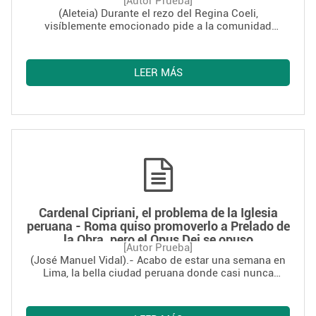
[Autor Prueba]
(Aleteia) Durante el rezo del Regina Coeli,
visíblemente emocionado pide a la comunidad
internacional que tragedias de este tipo puedan
evitarse
LEER MÁS
Cardenal Cipriani, el problema de la Iglesia
peruana - Roma quiso promoverlo a Prelado de
la Obra, pero el Opus Dei se opuso
[Autor Prueba]
(José Manuel Vidal).- Acabo de estar una semana en
Lima, la bella ciudad peruana donde casi nunca
llueve. Un viaje corto, pero muy intenso, repleto de
encuentros, charlas y entrevistas con eclesiásticos de
las diversas sensibilidades, en los que pude pulsar en