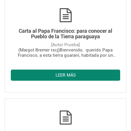
espera que el Vaticano zanje, de una vez, el conflicto,
porque "la esperanza la manda Dios".
Carta al Papa Francisco: para conocer al
Pueblo de la Tierra paraguaya
[Autor Prueba]
(Margot Bremer rscj)Bienvenido, querido Papa
Francisco, a esta tierra guaraní, habitada por un
pueblo pluricultural y multétnico de profundos
valores humanos pero sufriendo un sistemático
empobrecimiento, sobre todo los “hijos de la tierra”,
LEER MÁS
los que a continuación quiero presentarle en sus tres
diferentes facetas: