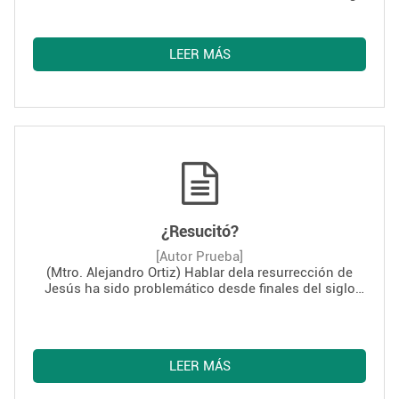
Müller, na qualidade de prefeito da Congregação para
a Doutrina da Fé, mencionou que um dos deveres de
seu departamento é a missão de “estruturar
LEER MÁS
teologicamente” o pontificado do Papa Francisco,
dado que o atual Sucessor de Pedro não é teólogo de
profissão.
¿Resucitó?
[Autor Prueba]
(Mtro. Alejandro Ortiz) Hablar dela resurrección de
Jesús ha sido problemático desde finales del siglo
XVIII. A partir de este momento con todo el proceso de
la Ilustración iniciando y creciendo, el tema de la
resurrección se volvió el perfecto pretexto para poder
enjuiciar, desde el positivismo liberal o desde el
LEER MÁS
incipiente cientificismo, a la religión en uno de sus
puntos más importantes. Desde entonces se ha