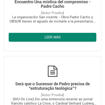
Encuentro Una mística del compromiso -
Padre Cacho
[Autor Prueba]
La organización San vicente - Obra Padre Cacho y
OBSUR tienen el agrado de invitarle a la presentacion
del libro: Encuentro Una mística del compromiso
Libro de Ruben Isidro Alonso - Padre Cacho - textos
compilados por Mercedes Clara y P- Adolfo
LEER MÁS
Ameixeiras. 29 de Abril 19 hs. OBSUR
Será que o Sucessor de Pedro precisa de
“estruturação teológica”?
[Autor Prueba]
(IHU On Line) Em uma entrevista recente ao jornal
francês católico La Croix, o Cardeal Gerhard Ludwig